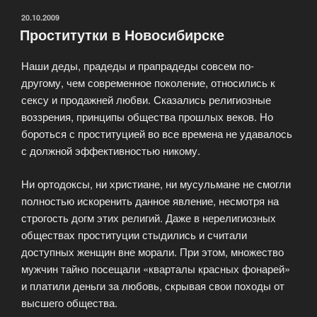
ОПУБЛИКОВАНО
20.10.2009
Проститутки в Новосибирске
Наши деды, прадеды и прапрадеды совсем по-
другому, чем современное поколение, относились к
сексу и продажней любви. Сказались религиозные
воззрения, принципы общества прошлых веков. Но
бороться с проституцией во все времена не удавалось
с должной эффективностью никому.
Ни ортодоксы, ни христиане, ни мусульмане не смогли
полностью искоренить данное явление, несмотря на
строгость догм этих религий. Даже в нерелигиозных
обществах проституции стыдились и считали
доступных женщин вне морали. При этом, множество
мужчин тайно посещали «кварталы красных фонарей»
и платили деньги за любовь, скрывая свои походы от
высшего общества.