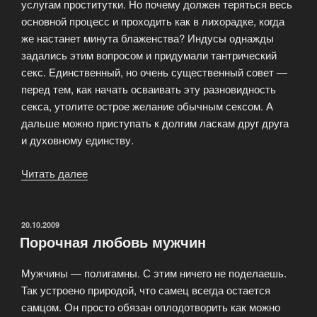
услугам проститутки. Но почему должен теряться весь
основной процесс и проходить как в лихорадке, когда
же настанет минута блаженства? Индусы однажды
задались этим вопросом и придумали тантрический
секс. Единственный, но очень существенный совет —
перед тем, как начать осваивать эту разновидность
секса, утолите острое желание обычным сексом. А
дальше можно приступать к долгим ласкам друг друга
и духовному единству.
Читать далее
«Тантрический
секс
или
как
ОПУБЛИКОВАНО
20.10.2009
Порочная любовь мужчин
получить
духовный
Мужчины — полигамны. С этим ничего не поделаешь.
оргазм»
Так устроено природой, что самец всегда остается
самцом. Он просто обязан оплодотворить как можно