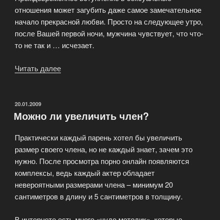
отношения может загубить даже самое замечательное
начало прекрасной любви. Просто на следующее утро,
после Вашей первой ночи, мужчина чувствует, что что-
то не так и … исчезает.
Читать далее
«Сексуальные
отношения»
ОПУБЛИКОВАНО
20.01.2009
Можно ли увеличить член?
Практически каждый парень хотел бы увеличить
размер своего члена, но не каждый знает, зачем это
нужно. После просмотра порно онлайн появляются
комплексы, ведь каждый актер обладает
невероятными размерами члена – минимум 20
сантиметров в длину и 5 сантиметров в толщину.
В интернете есть много «чудо методик», которые