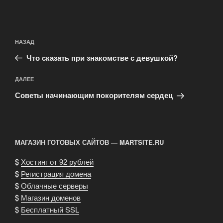
Навигация
Предыдущая
НАЗАД
по
запись:
записям
Что сказать при знакомстве с девушкой?
Следующая
ДАЛЕЕ
запись
Советы начинающим покорителям сердец
МАГАЗИН ГОТОВЫХ САЙТОВ — MARTSITE.RU
$
Хостинг от 92 рублей
$
Регистрация домена
$
Облачные серверы
$
Магазин доменов
$
Бесплатный SSL