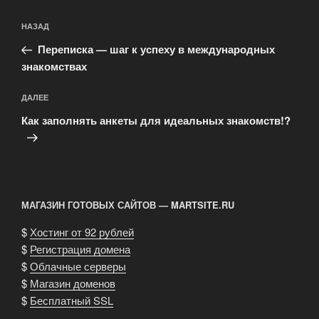
Навигация
Предыдущая
НАЗАД
по
запись:
записям
Переписка — шаг к успеху в международных
знакомствах
Следующая
ДАЛЕЕ
запись
Как заполнять анкеты для идеальных знакомств!?
МАГАЗИН ГОТОВЫХ САЙТОВ — MARTSITE.RU
$
Хостинг от 92 рублей
$
Регистрация домена
$
Облачные серверы
$
Магазин доменов
$
Бесплатный SSL