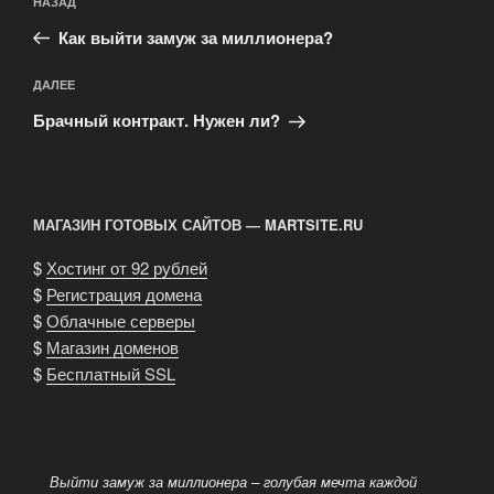
Предыдущая
НАЗАД
по
запись:
записям
Как выйти замуж за миллионера?
Следующая
ДАЛЕЕ
запись
Брачный контракт. Нужен ли?
МАГАЗИН ГОТОВЫХ САЙТОВ — MARTSITE.RU
$
Хостинг от 92 рублей
$
Регистрация домена
$
Облачные серверы
$
Магазин доменов
$
Бесплатный SSL
Выйти замуж за миллионера – голубая мечта каждой