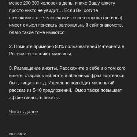
менее 200 300 человек в день, иначе Вашу анкету
просто никто не увидит… Если Вы хотите
познакомится с человеком из своего города (региона),
имеет смысл поискать региональный сайт знакомств,
благо такие тоже имеются.
2. Помните примерно 80% пользователей Интернета в
России составляют мужчины.
3. Размещение анкеты. Расскажите о себе и о том кого
ищете, стараясь избегать шаблонных фраз «хотелось
бы», «ищу:» и т.д. Идеально подходит маленький
рассказ из 5-10 предложений. Юмор также повышает
эффективность анкеты.
Читать далее
«Как
заполнять
анкеты
для
ОПУБЛИКОВАНО
20.10.2012