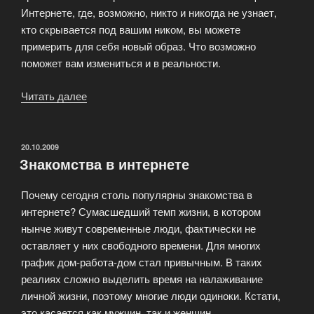
Интернете, где, возможно, никто и никогда не узнает,
кто скрывается под вашим ником, вы можете
примерить для себя новый образ. Что возможно
поможет вам измениться и в реальности.
Читать далее
«Интернет
знакомства
новая
мода?»
ОПУБЛИКОВАНО
20.10.2009
Знакомства в интернете
Почему сегодня столь популярны знакомства в
интернете? Сумасшедший темп жизни, в котором
нынче живут современные люди, фактически не
оставляет у них свободного времени. Для многих
график дом-работа-дом стал привычным. В таких
реалиях сложно выделить время на налаживание
личной жизни, поэтому многие люди одиноки. Кстати,
это касается как мужчин, так и женщин.