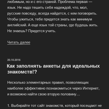
любимым, но и с его страной. Проблема первая —
язык. Не надо тешить себя надеждой, что, мол,
русские повсюду, всегда найдется, с кем поговорить.
Чтобы ужиться, тебе придется знать как минимум
английский. А еще язык той страны, где будешь жить.
Не знаешь? Придется учить.
Читать далее
«Замуж
за
иностранца:
чего
ОПУБЛИКОВАНО
20.10.2016
Как заполнять анкеты для идеальных
ожидать
знакомств!?
от
мужа-
Несколько элементарных правил, позволяющих
иностранца?»
наиболее эффективно познакомиться через Интернет,
и возможно найти свою вторую половину…
1. Выбирайте тот сайт знакомств, который посещают не