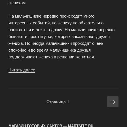
женихом.
На мальчишнике нередко происходит много
интересных событий, но жениху не обязательно
напиваться и лезть в драку. На мальчишнике нередко
бывают и проститутки, которых заказывают друзья
жениха. Но иногда мальчишники проходят очень
спокойно и во время мальчишника друзья
поддерживают жениха в решении жениться.
Читать далее
«Проведение
мальчишников
и
девичников»
Навигация
Сле
Страница
1
по
стра
записям
МАГАЗИН ГОТОВЫХ САЙТОВ — MARTSITE.RU