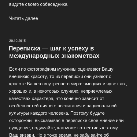
видите своего собеседника.
Читать далее
«Из
виртуальности
в
реальность:
ОПУБЛИКОВАНО
20.10.2015
Переписка — шаг к успеху в
первая
международных знакомствах
встреча»
Если по фотографиям мужчины оценивают Вашу
внешнюю красоту, то из переписки они узнают о
красоте Вашего внутреннего мира: эмоциях и чувствах,
хороших и, в некоторых случаях, неприемлемых
качествах характера, что конечно зависит от
особенностей личного воспитания и национальной
культуры каждого человека. Поэтому будьте
осторожны, высказывая в переписке свое мнение или
суждение, подумайте, как может отнестись к этому
Ваш визави. Но в тоже время, не забывайте об