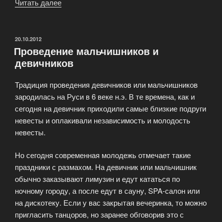
Читать далее
«Как
выйти
замуж
за
ОПУБЛИКОВАНО
20.10.2012
Проведение мальчишников и
миллионера?»
девичников
Традиция проведения девичников или мальчишников
зародилась на Руси в 6 веке н.э. В те времена, как и
сегодня на девичник приходили самые близкие подруги
невесты и оплакивали независимость и молодость
невесты.
Но сегодня современная молодежь отмечает такие
праздники с размахом. На девичник или мальчишник
обычно заказывают лимузин и едут кататься по
ночному городу, а после едут в сауну, SPA-салон или
на дискотеку. Если у вас закрытая вечеринка, то можно
пригласить танцоров, но заранее обговорив это с