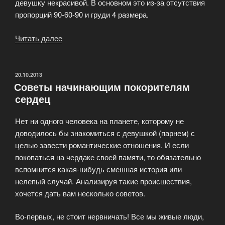
девушку некрасивой. В основном это из-за отсутствия
пропорций 90-60-90 и груди 4 размера.
Читать далее
«Как
увеличить
самооценку
девушке?»
ОПУБЛИКОВАНО
20.10.2013
Советы начинающим покорителям
сердец
Нет ни одного человека на планете, которому не
доводилось бы знакомиться с девушкой (парнем) с
целью завести романтические отношения. И если
покопаться на чердаке своей памяти, то обязательно
вспомнится какая-нибудь смешная история или
нелепый случай. Анализируя такие происшествия,
хочется дать вам несколько советов.
Во-первых, не стоит нервничать! Все мы живые люди,