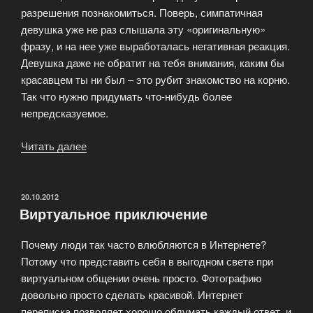
разрешения познакомиться. Поверь, симпатичная
девушка уже не раз слышала эту «оригинальную»
фразу, и на нее уже выработалась негативная реакция.
Девушка даже не обратит на тебя внимания, каким бы
красавцем ты ни был – это рубит знакомство на корню.
Так что нужно придумать что-нибудь более
непредсказуемое.
Читать далее
«Что
сказать
при
знакомстве
ОПУБЛИКОВАНО
20.10.2012
Виртуальное приключение
с
девушкой?»
Почему люди так часто влюбляются в Интернете?
Потому что представить себя в выгодном свете при
виртуальном общении очень просто. Фотографию
довольно просто сделать красивой. Интернет
переписка позволяет хорошо обдумать каждый ответ, и