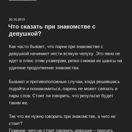
современном
обществе
наблюдается
ОПУБЛИКОВАНО
20.10.2013
Что сказать при знакомстве с
дефицит
девушкой?
общения»
Как часто бывает, что парни при знакомстве с
девушкой начинают нести всякую чепуху. Это явно не
идет в плюс этим ухажерам, резко снижая их шансы на
удачное продолжение знакомства.
Бывают и противоположные случаи, когда решившись
подойти и познакомиться, парень не может связать и
пары слов. Стоит ли говорить, что результат будет
таким же.
Так что же нужно говорить при знакомстве, а чего не
стоит?
Главное, чего не стоит говорить девушке – просить