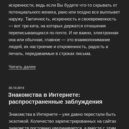
искренности, ведь если Вы будете что-то скрывать от
потенциального жениха, рано или поздно все выплывет
наружу. Тактичность, искренность и своевременность
— вот три кита, на которых держатся отношения
переписывающихся по почте. И не важно, электронная
она или обычная, главное — это взаимопонимание
людей, их настроение и откровенность, радость и
печаль, передаваемые в строках письма.
Читать далее
«Переписка
—
шаг
к
ОПУБЛИКОВАНО
20.10.2014
Знакомства в Интернете:
успеху
распространенные заблуждения
в
международных
Знакомства в Интернете – уже давно перестали быть
знакомствах»
экзотикой. Количество зарегистрированных на сайтах
знакомств постоянно увеличивается, а вместе с этим