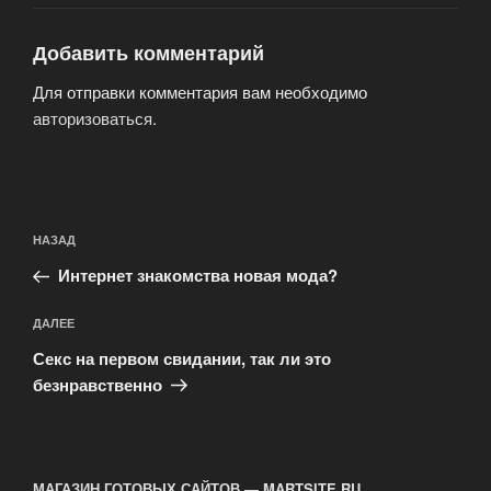
Добавить комментарий
Для отправки комментария вам необходимо
авторизоваться
.
Навигация
Предыдущая
НАЗАД
по
запись:
записям
Интернет знакомства новая мода?
Следующая
ДАЛЕЕ
запись
Секс на первом свидании, так ли это
безнравственно
МАГАЗИН ГОТОВЫХ САЙТОВ — MARTSITE.RU