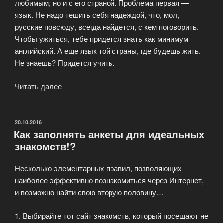
любимым, но и с его страной. Проблема первая —
язык. Не надо тешить себя надеждой, что, мол,
русские повсюду, всегда найдется, с кем поговорить.
Чтобы ужиться, тебе придется знать как минимум
английский. А еще язык той страны, где будешь жить.
Не знаешь? Придется учить.
Читать далее
«Замуж
за
иностранца:
чего
ОПУБЛИКОВАНО
20.10.2016
Как заполнять анкеты для идеальных
ожидать
знакомств!?
от
мужа-
Несколько элементарных правил, позволяющих
иностранца?»
наиболее эффективно познакомиться через Интернет,
и возможно найти свою вторую половину…
1. Выбирайте тот сайт знакомств, который посещают не