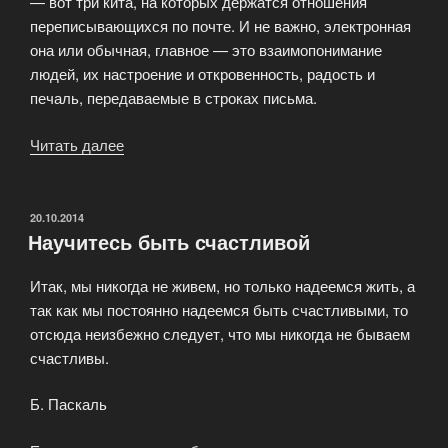
— вот три кита, на которых держатся отношения
переписывающихся по почте. И не важно, электронная
она или обычная, главное — это взаимопонимание
людей, их настроение и откровенность, радость и
печаль, передаваемые в строках письма.
Читать далее
«Переписка
—
шаг
к
ОПУБЛИКОВАНО
20.10.2014
Научитесь быть счастливой
успеху
в
Итак, мы никогда не живем, но только надеемся жить, а
международных
так как мы постоянно надеемся быть счастливыми, то
знакомствах»
отсюда неизбежно следует, что мы никогда не бываем
счастливы.
Б. Паскаль