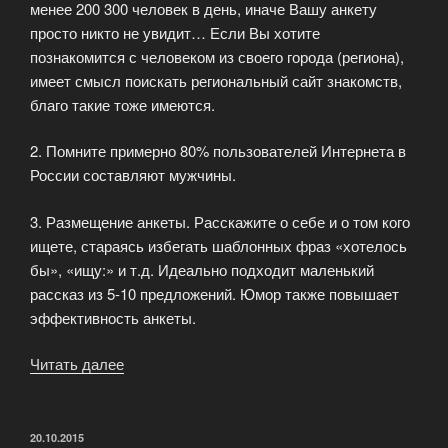
менее 200 300 человек в день, иначе Вашу анкету
просто никто не увидит… Если Вы хотите
познакомится с человеком из своего города (региона),
имеет смысл поискать региональный сайт знакомств,
благо такие тоже имеются.
2. Помните примерно 80% пользователей Интернета в
России составляют мужчины.
3. Размещение анкеты. Расскажите о себе и о том кого
ищете, стараясь избегать шаблонных фраз «хотелось
бы», «ищу:» и т.д. Идеально подходит маленький
рассказ из 5-10 предложений. Юмор также повышает
эффективность анкеты.
Читать далее
«Как
заполнять
анкеты
для
ОПУБЛИКОВАНО
20.10.2015