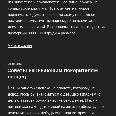
изящное тело и привлекательное лицо, причем не
только из-за макияжа. Поэтому они начинают
нервничать и думать, что если окажутся в одной
постели с симпатичным парнем, то он посчитает
девушку некрасивой. В основном это из-за отсутствия
пропорций 90-60-90 и груди 4 размера.
Читать далее
«Как
увеличить
самооценку
девушке?»
ОПУБЛИКОВАНО
20.10.2013
Советы начинающим покорителям
сердец
Нет ни одного человека на планете, которому не
доводилось бы знакомиться с девушкой (парнем) с
целью завести романтические отношения. И если
покопаться на чердаке своей памяти, то обязательно
вспомнится какая-нибудь смешная история или