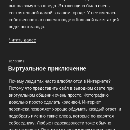
вышла замуж за шведа. Эта женщина была очень
состоятельной дамой в нашем городе. У нее имелась
собственность в нашем городе и большой пакет акций
водочного завода.
Читать далее
«Брачный
контракт.
Нужен
ли?»
ОПУБЛИКОВАНО
20.10.2012
Виртуальное приключение
Почему люди так часто влюбляются в Интернете?
Потому что представить себя в выгодном свете при
виртуальном общении очень просто. Фотографию
довольно просто сделать красивой. Интернет
переписка позволяет хорошо обдумать каждый ответ, и
подобрать именно такие слова, которые понравятся
собеседнику. Любые недосказоности тоже обычно
идут на пользу. Все, что мы додумываем сами, если