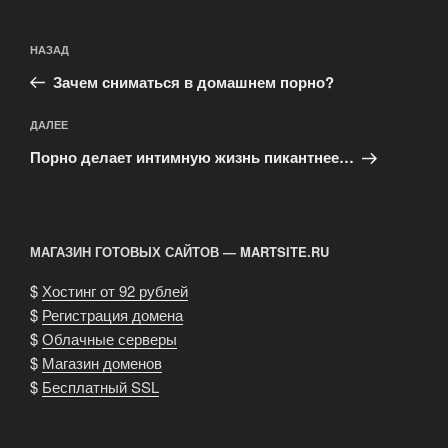
Навигация
Предыдущая
НАЗАД
по
запись:
записям
Зачем сниматься в домашнем порно?
Следующая
ДАЛЕЕ
запись
Порно делает интимную жизнь пикантнее…
МАГАЗИН ГОТОВЫХ САЙТОВ — MARTSITE.RU
$
Хостинг от 92 рублей
$
Регистрация домена
$
Облачные серверы
$
Магазин доменов
$
Бесплатный SSL