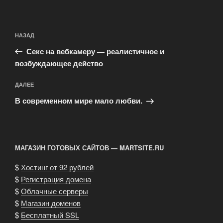
Навигация
Предыдущая
НАЗАД
по
запись:
записям
Секс на вебкамеру — реалистичное и
возбуждающее действо
Следующая
ДАЛЕЕ
запись
В современном мире мало любви.
МАГАЗИН ГОТОВЫХ САЙТОВ — MARTSITE.RU
$
Хостинг от 92 рублей
$
Регистрация домена
$
Облачные серверы
$
Магазин доменов
$
Бесплатный SSL